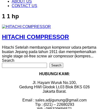
content
ABOUT US
CONTACT US
1 1 hp
HITACHI COMPRESSOR
Hitachi Setelah membangun kompresor udara pertama
buatan Jepang pada tahun 1911 dan memperkenalkan
single stage oil-free screw air compressor (kompres...
Search
Search
HUBUNGI KAMI:
Jl. Hayam Wuruk No.100,
Gedung HWI Glodok Lt.03 Blok BKS 026
Jakarta Barat.
Email : sales.adjigunung@gmail.com
Tlp : (021) – 22680293
WA : 085329656571