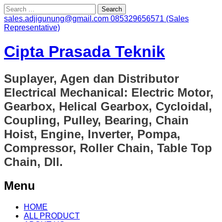
Search
for:
sales.adjigunung@gmail.com
085329656571 (Sales
Representative)
Cipta Prasada Teknik
Suplayer, Agen dan Distributor
Electrical Mechanical: Electric Motor,
Gearbox, Helical Gearbox, Cycloidal,
Coupling, Pulley, Bearing, Chain
Hoist, Engine, Inverter, Pompa,
Compressor, Roller Chain, Table Top
Chain, Dll.
Menu
Skip
HOME
to
ALL PRODUCT