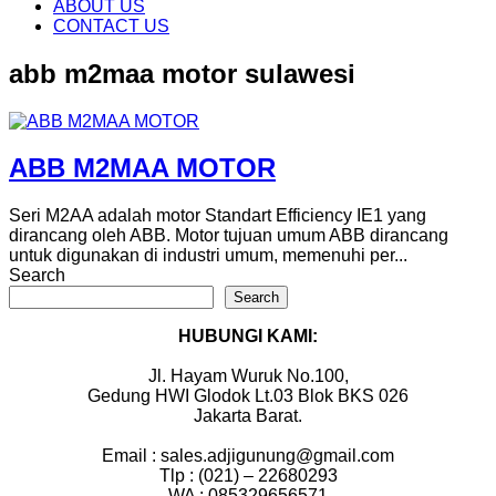
content
ABOUT US
CONTACT US
abb m2maa motor sulawesi
ABB M2MAA MOTOR
Seri M2AA adalah motor Standart Efficiency IE1 yang
dirancang oleh ABB. Motor tujuan umum ABB dirancang
untuk digunakan di industri umum, memenuhi per...
Search
Search
HUBUNGI KAMI:
Jl. Hayam Wuruk No.100,
Gedung HWI Glodok Lt.03 Blok BKS 026
Jakarta Barat.
Email : sales.adjigunung@gmail.com
Tlp : (021) – 22680293
WA : 085329656571