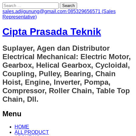
Search
for:
sales.adjigunung@gmail.com
085329656571 (Sales
Representative)
Cipta Prasada Teknik
Suplayer, Agen dan Distributor
Electrical Mechanical: Electric Motor,
Gearbox, Helical Gearbox, Cycloidal,
Coupling, Pulley, Bearing, Chain
Hoist, Engine, Inverter, Pompa,
Compressor, Roller Chain, Table Top
Chain, Dll.
Menu
Skip
HOME
to
ALL PRODUCT