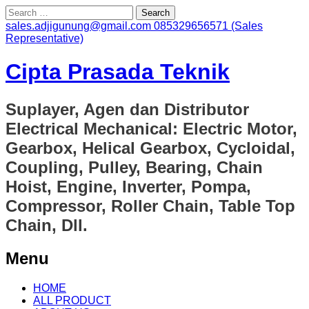
Search
for:
sales.adjigunung@gmail.com
085329656571 (Sales
Representative)
Cipta Prasada Teknik
Suplayer, Agen dan Distributor
Electrical Mechanical: Electric Motor,
Gearbox, Helical Gearbox, Cycloidal,
Coupling, Pulley, Bearing, Chain
Hoist, Engine, Inverter, Pompa,
Compressor, Roller Chain, Table Top
Chain, Dll.
Menu
Skip
HOME
to
ALL PRODUCT