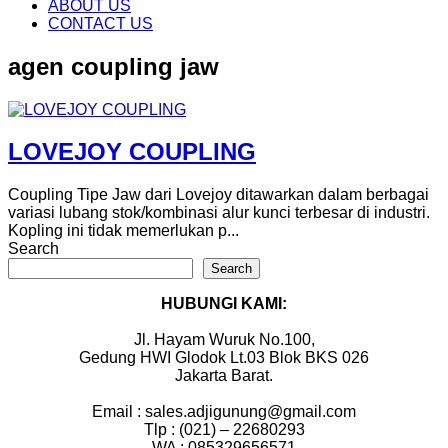
content
ABOUT US
CONTACT US
agen coupling jaw
LOVEJOY COUPLING
Coupling Tipe Jaw dari Lovejoy ditawarkan dalam berbagai
variasi lubang stok/kombinasi alur kunci terbesar di industri.
Kopling ini tidak memerlukan p...
Search
Search
HUBUNGI KAMI:
Jl. Hayam Wuruk No.100,
Gedung HWI Glodok Lt.03 Blok BKS 026
Jakarta Barat.
Email : sales.adjigunung@gmail.com
Tlp : (021) – 22680293
WA : 085329656571