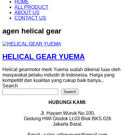
Skip
HOME
to
ALL PRODUCT
content
ABOUT US
CONTACT US
agen helical gear
HELICAL GEAR YUEMA
Helical gearmotor merk Yuema sudah dikenal luas oleh
masyarakat pelaku industri di Indonesia. Harga yang
kompetitif dan kualitas yang cukup baik banya...
Search
Search
HUBUNGI KAMI:
Jl. Hayam Wuruk No.100,
Gedung HWI Glodok Lt.03 Blok BKS 026
Jakarta Barat.
Email : sales.adjigunung@gmail.com