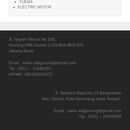
YUEMA
ELECTRIC MOTOR
Jl. Hayam Wuruk No.100,
Gedung HWI Glodok Lt.03 Blok BKS 026
Jakarta Barat.
Email : sales.adjigunung@gmail.com
Tlp : (021) – 22680293
HP/WA : 085329656571
Jl. Sentono Raya No.14 Banjardowo
Kec. Genuk, Kota Semarang Jawa Tengah.
Email : sales.adjigunung@gmail.com
Tlp : (024) – 76450458