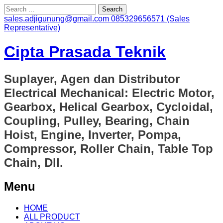
Search
for:
sales.adjigunung@gmail.com
085329656571 (Sales
Representative)
Cipta Prasada Teknik
Suplayer, Agen dan Distributor
Electrical Mechanical: Electric Motor,
Gearbox, Helical Gearbox, Cycloidal,
Coupling, Pulley, Bearing, Chain
Hoist, Engine, Inverter, Pompa,
Compressor, Roller Chain, Table Top
Chain, Dll.
Menu
Skip
HOME
to
ALL PRODUCT