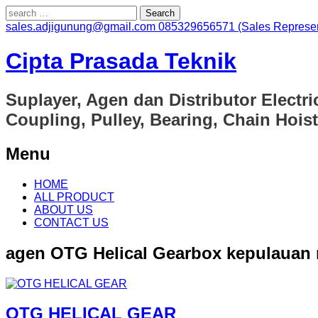
Search
for:
sales.adjigunung@gmail.com
085329656571 (Sales Represen
Cipta Prasada Teknik
Suplayer, Agen dan Distributor Electri
Coupling, Pulley, Bearing, Chain Hoist
Menu
Skip
HOME
to
ALL PRODUCT
content
ABOUT US
CONTACT US
agen OTG Helical Gearbox kepulauan 
OTG HELICAL GEAR