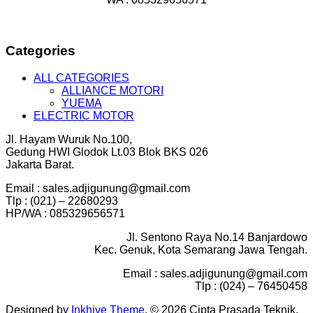
Categories
ALL CATEGORIES
ALLIANCE MOTORI
YUEMA
ELECTRIC MOTOR
Jl. Hayam Wuruk No.100,
Gedung HWI Glodok Lt.03 Blok BKS 026
Jakarta Barat.
Email : sales.adjigunung@gmail.com
Tlp : (021) – 22680293
HP/WA : 085329656571
Jl. Sentono Raya No.14 Banjardowo
Kec. Genuk, Kota Semarang Jawa Tengah.
Email : sales.adjigunung@gmail.com
Tlp : (024) – 76450458
Designed by
Inkhive Theme
.
© 2026 Cipta Prasada Teknik.