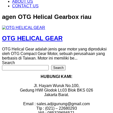
content
ABOUT US
CONTACT US
agen OTG Helical Gearbox riau
OTG HELICAL GEAR
OTG Helical Gear adalah jenis gear motor yang diproduksi
oleh OTG Compact Gear Motor, sebuah perusahaan yang
berbasis di Taiwan. Motor ini memiliki be...
Search
Search
HUBUNGI KAMI:
Jl. Hayam Wuruk No.100,
Gedung HWI Glodok Lt.03 Blok BKS 026
Jakarta Barat.
Email : sales.adjigunung@gmail.com
Tlp : (021) – 22680293
WA : 085329656571