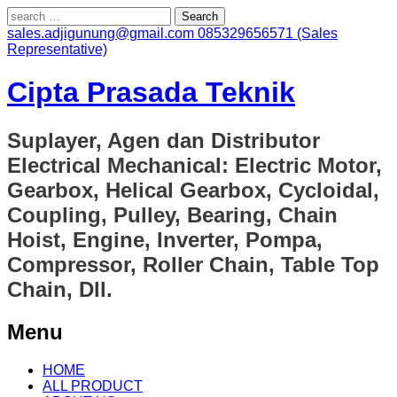
Search
for:
sales.adjigunung@gmail.com
085329656571 (Sales
Representative)
Cipta Prasada Teknik
Suplayer, Agen dan Distributor
Electrical Mechanical: Electric Motor,
Gearbox, Helical Gearbox, Cycloidal,
Coupling, Pulley, Bearing, Chain
Hoist, Engine, Inverter, Pompa,
Compressor, Roller Chain, Table Top
Chain, Dll.
Menu
Skip
HOME
to
ALL PRODUCT