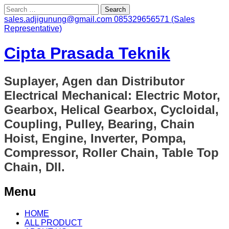
Search
for:
sales.adjigunung@gmail.com
085329656571 (Sales
Representative)
Cipta Prasada Teknik
Suplayer, Agen dan Distributor
Electrical Mechanical: Electric Motor,
Gearbox, Helical Gearbox, Cycloidal,
Coupling, Pulley, Bearing, Chain
Hoist, Engine, Inverter, Pompa,
Compressor, Roller Chain, Table Top
Chain, Dll.
Menu
Skip
HOME
to
ALL PRODUCT