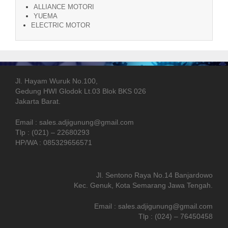
ALLIANCE MOTORI
YUEMA
ELECTRIC MOTOR
Jl. Hayam Wuruk No.100,
Gedung HWI Glodok Lt.03 Blok BKS 026
Jakarta Barat.
Email : sales.adjigunung@gmail.com
Tlp : (021) – 22680293
HP/WA : 085329656571
Jl. Sentono Raya No.14 Banjardowo
Kec. Genuk, Kota Semarang Jawa Tengah.
Email : sales.adjigunung@gmail.com
Tlp : (024) – 76450458