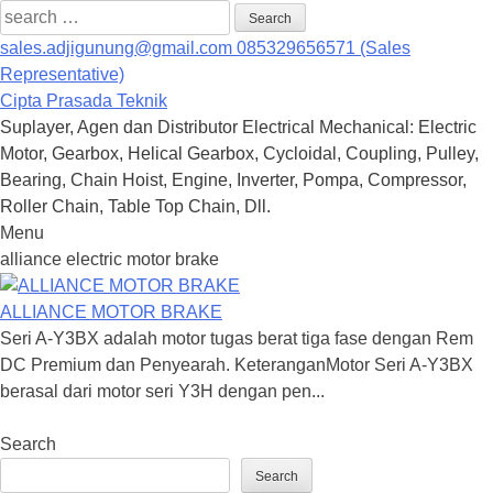
Search
for:
sales.adjigunung@gmail.com
085329656571 (Sales
Representative)
Cipta Prasada Teknik
Suplayer, Agen dan Distributor Electrical Mechanical: Electric
Motor, Gearbox, Helical Gearbox, Cycloidal, Coupling, Pulley,
Bearing, Chain Hoist, Engine, Inverter, Pompa, Compressor,
Roller Chain, Table Top Chain, Dll.
Menu
Skip
alliance electric motor brake
to
content
ALLIANCE MOTOR BRAKE
Seri A-Y3BX adalah motor tugas berat tiga fase dengan Rem
DC Premium dan Penyearah. KeteranganMotor Seri A-Y3BX
berasal dari motor seri Y3H dengan pen...
Search
Search