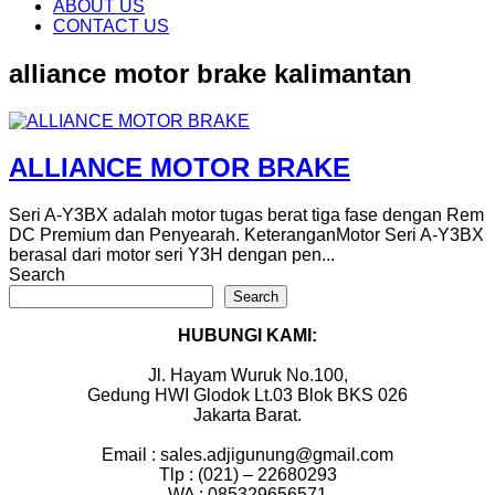
content
ABOUT US
CONTACT US
alliance motor brake kalimantan
ALLIANCE MOTOR BRAKE
Seri A-Y3BX adalah motor tugas berat tiga fase dengan Rem
DC Premium dan Penyearah. KeteranganMotor Seri A-Y3BX
berasal dari motor seri Y3H dengan pen...
Search
Search
HUBUNGI KAMI:
Jl. Hayam Wuruk No.100,
Gedung HWI Glodok Lt.03 Blok BKS 026
Jakarta Barat.
Email : sales.adjigunung@gmail.com
Tlp : (021) – 22680293
WA : 085329656571