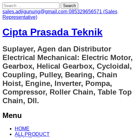
Search
for:
sales.adjigunung@gmail.com
085329656571 (Sales
Representative)
Cipta Prasada Teknik
Suplayer, Agen dan Distributor
Electrical Mechanical: Electric Motor,
Gearbox, Helical Gearbox, Cycloidal,
Coupling, Pulley, Bearing, Chain
Hoist, Engine, Inverter, Pompa,
Compressor, Roller Chain, Table Top
Chain, Dll.
Menu
Skip
HOME
to
ALL PRODUCT