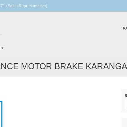
1 (Sales Representative)
Skip
HO
to
:
content
op
ANCE MOTOR BRAKE KARANG
S