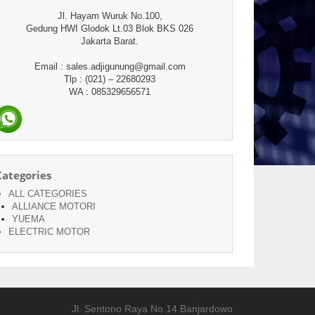
Jl. Hayam Wuruk No.100,
Gedung HWI Glodok Lt.03 Blok BKS 026
Jakarta Barat.
Email : sales.adjigunung@gmail.com
Tlp : (021) – 22680293
WA : 085329656571
Categories
ALL CATEGORIES
ALLIANCE MOTORI
YUEMA
ELECTRIC MOTOR
Jl. Sentono Raya No.14 Banjardowo