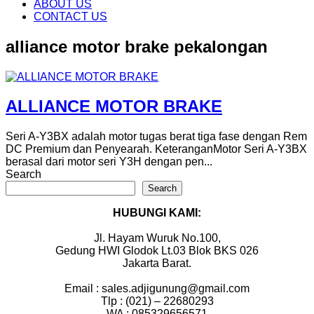
content
ABOUT US
CONTACT US
alliance motor brake pekalongan
ALLIANCE MOTOR BRAKE
Seri A-Y3BX adalah motor tugas berat tiga fase dengan Rem
DC Premium dan Penyearah. KeteranganMotor Seri A-Y3BX
berasal dari motor seri Y3H dengan pen...
Search
Search
HUBUNGI KAMI:
Jl. Hayam Wuruk No.100,
Gedung HWI Glodok Lt.03 Blok BKS 026
Jakarta Barat.
Email : sales.adjigunung@gmail.com
Tlp : (021) – 22680293
WA : 085329656571