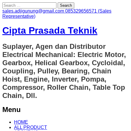
Search
for:
sales.adjigunung@gmail.com
085329656571 (Sales
Representative)
Cipta Prasada Teknik
Suplayer, Agen dan Distributor
Electrical Mechanical: Electric Motor,
Gearbox, Helical Gearbox, Cycloidal,
Coupling, Pulley, Bearing, Chain
Hoist, Engine, Inverter, Pompa,
Compressor, Roller Chain, Table Top
Chain, Dll.
Menu
Skip
HOME
to
ALL PRODUCT