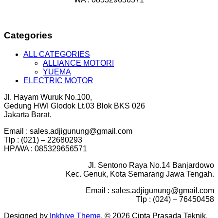
Categories
ALL CATEGORIES
ALLIANCE MOTORI
YUEMA
ELECTRIC MOTOR
Jl. Hayam Wuruk No.100,
Gedung HWI Glodok Lt.03 Blok BKS 026
Jakarta Barat.
Email : sales.adjigunung@gmail.com
Tlp : (021) – 22680293
HP/WA : 085329656571
Jl. Sentono Raya No.14 Banjardowo
Kec. Genuk, Kota Semarang Jawa Tengah.
Email : sales.adjigunung@gmail.com
Tlp : (024) – 76450458
Designed by
Inkhive Theme
.
© 2026 Cipta Prasada Teknik.