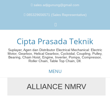
sales.adjigunung@gmail.com
085329656571 (Sales Representative)
Cipta Prasada Teknik
Suplayer, Agen dan Distributor Electrical Mechanical: Electric
Motor, Gearbox, Helical Gearbox, Cycloidal, Coupling, Pulley,
Bearing, Chain Hoist, Engine, Inverter, Pompa, Compressor,
Roller Chain, Table Top Chain, Dll.
MENU
ALLIANCE NMRV
Skip
to
content