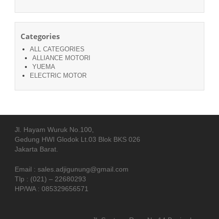
Categories
ALL CATEGORIES
ALLIANCE MOTORI
YUEMA
ELECTRIC MOTOR
Jl. Hayam Wuruk No.100,
Gedung HWI Glodok Lt.03 Blok BKS 026
Jakarta Barat.
Email : sales.adjigunung@gmail.com
Tlp : (021) – 22680293
HP/WA : 085329656571