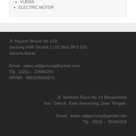
YUEMA
ELECTRIC MOTOR
Jl. Hayam Wuruk No.100,
Gedung HWI Glodok Lt.03 Blok BKS 026
Jakarta Barat.
Email : sales.adjigunung@gmail.com
Tlp : (021) – 22680293
HP/WA : 085329656571
Jl. Sentono Raya No.14 Banjardowo
Kec. Genuk, Kota Semarang Jawa Tengah.
Email : sales.adjigunung@gmail.com
Tlp : (024) – 76450458