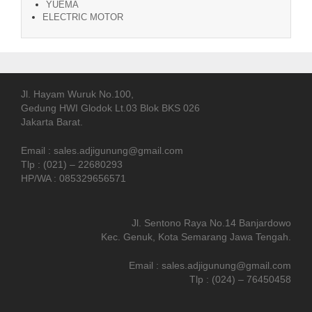
YUEMA
ELECTRIC MOTOR
Jl. Hayam Wuruk No.100,
Gedung HWI Glodok Lt.03 Blok BKS 026
Jakarta Barat.
Email : sales.adjigunung@gmail.com
Tlp : (021) – 22680293
HP/WA : 085329656571
Jl. Sentono Raya No.14 Banjardowo
Kec. Genuk, Kota Semarang Jawa Tengah.
Email : sales.adjigunung@gmail.com
Tlp : (024) – 76450458