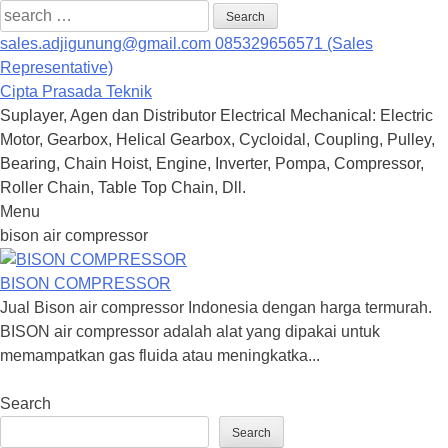
Search
for:
sales.adjigunung@gmail.com
085329656571 (Sales
Representative)
Cipta Prasada Teknik
Suplayer, Agen dan Distributor Electrical Mechanical: Electric
Motor, Gearbox, Helical Gearbox, Cycloidal, Coupling, Pulley,
Bearing, Chain Hoist, Engine, Inverter, Pompa, Compressor,
Roller Chain, Table Top Chain, Dll.
Menu
Skip
bison air compressor
to
content
BISON COMPRESSOR
Jual Bison air compressor Indonesia dengan harga termurah.
BISON air compressor adalah alat yang dipakai untuk
memampatkan gas fluida atau meningkatka...
Search
Search