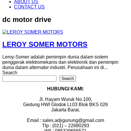
content
ABOUT US
CONTACT US
dc motor drive
LEROY SOMER MOTORS
Leroy-Somer adalah pemimpin dunia dalam sistem
penggerak elektromekanis dan elektronik dan pemimpin
dunia dalam alternator industri. Perusahaan ini di...
Search
Search
HUBUNGI KAMI:
Jl. Hayam Wuruk No.100,
Gedung HWI Glodok Lt.03 Blok BKS 026
Jakarta Barat.
Email : sales.adjigunung@gmail.com
Tlp : (021) – 22680293
WA : 085329656571