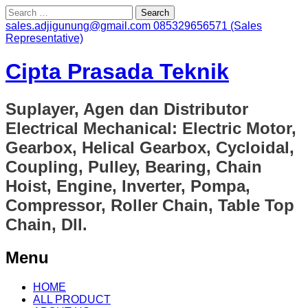
Search
for:
sales.adjigunung@gmail.com
085329656571 (Sales
Representative)
Cipta Prasada Teknik
Suplayer, Agen dan Distributor
Electrical Mechanical: Electric Motor,
Gearbox, Helical Gearbox, Cycloidal,
Coupling, Pulley, Bearing, Chain
Hoist, Engine, Inverter, Pompa,
Compressor, Roller Chain, Table Top
Chain, Dll.
Menu
Skip
HOME
to
ALL PRODUCT