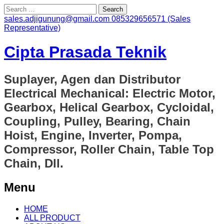
Search
for:
sales.adjigunung@gmail.com
085329656571 (Sales
Representative)
Cipta Prasada Teknik
Suplayer, Agen dan Distributor
Electrical Mechanical: Electric Motor,
Gearbox, Helical Gearbox, Cycloidal,
Coupling, Pulley, Bearing, Chain
Hoist, Engine, Inverter, Pompa,
Compressor, Roller Chain, Table Top
Chain, Dll.
Menu
Skip
HOME
to
ALL PRODUCT