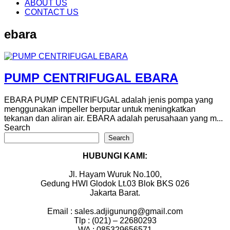
content
ABOUT US
CONTACT US
ebara
PUMP CENTRIFUGAL EBARA
EBARA PUMP CENTRIFUGAL adalah jenis pompa yang
menggunakan impeller berputar untuk meningkatkan
tekanan dan aliran air. EBARA adalah perusahaan yang m...
Search
Search
HUBUNGI KAMI:
Jl. Hayam Wuruk No.100,
Gedung HWI Glodok Lt.03 Blok BKS 026
Jakarta Barat.
Email : sales.adjigunung@gmail.com
Tlp : (021) – 22680293
WA : 085329656571