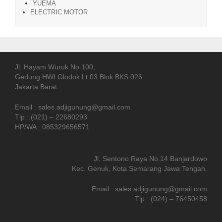
YUEMA
ELECTRIC MOTOR
Jl. Hayam Wuruk No.100,
Gedung HWI Glodok Lt.03 Blok BKS 026
Jakarta Barat.
Email : sales.adjigunung@gmail.com
Tlp : (021) – 22680293
HP/WA : 085329656571
Jl. Sentono Raya No.14 Banjardowo
Kec. Genuk, Kota Semarang Jawa Tengah.
Email : sales.adjigunung@gmail.com
Tlp : (024) – 76450458