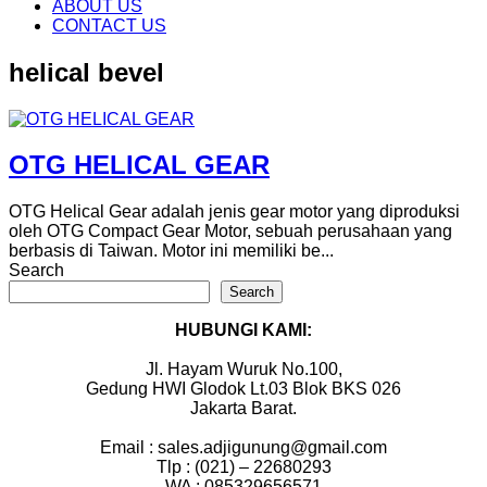
content
ABOUT US
CONTACT US
helical bevel
OTG HELICAL GEAR
OTG Helical Gear adalah jenis gear motor yang diproduksi
oleh OTG Compact Gear Motor, sebuah perusahaan yang
berbasis di Taiwan. Motor ini memiliki be...
Search
Search
HUBUNGI KAMI:
Jl. Hayam Wuruk No.100,
Gedung HWI Glodok Lt.03 Blok BKS 026
Jakarta Barat.
Email : sales.adjigunung@gmail.com
Tlp : (021) – 22680293
WA : 085329656571