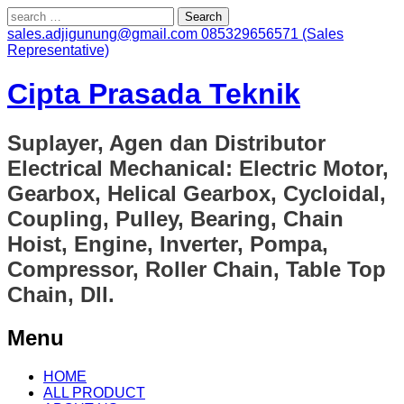
Search
for:
sales.adjigunung@gmail.com
085329656571 (Sales
Representative)
Cipta Prasada Teknik
Suplayer, Agen dan Distributor
Electrical Mechanical: Electric Motor,
Gearbox, Helical Gearbox, Cycloidal,
Coupling, Pulley, Bearing, Chain
Hoist, Engine, Inverter, Pompa,
Compressor, Roller Chain, Table Top
Chain, Dll.
Menu
Skip
HOME
to
ALL PRODUCT