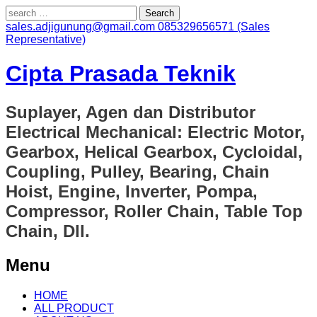
Search
for:
sales.adjigunung@gmail.com
085329656571 (Sales
Representative)
Cipta Prasada Teknik
Suplayer, Agen dan Distributor
Electrical Mechanical: Electric Motor,
Gearbox, Helical Gearbox, Cycloidal,
Coupling, Pulley, Bearing, Chain
Hoist, Engine, Inverter, Pompa,
Compressor, Roller Chain, Table Top
Chain, Dll.
Menu
Skip
HOME
to
ALL PRODUCT