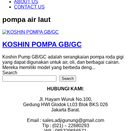
content
ABOUT US
CONTACT US
pompa air laut
KOSHIN POMPA GB/GC
Koshin Pump GB/GC adalah serangkaian pompa roda gigi
yang dapat digunakan untuk air, oli, dan berbagai cairan.
Mereka memiliki model yang berbeda deng...
Search
Search
HUBUNGI KAMI:
Jl. Hayam Wuruk No.100,
Gedung HWI Glodok Lt.03 Blok BKS 026
Jakarta Barat.
Email : sales.adjigunung@gmail.com
Tlp : (021) – 22680293
WA : 085329656571