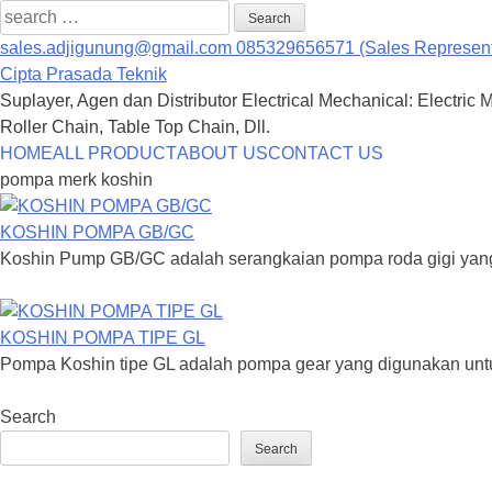
Search
for:
sales.adjigunung@gmail.com
085329656571 (Sales Represent
Cipta Prasada Teknik
Suplayer, Agen dan Distributor Electrical Mechanical: Electric 
Roller Chain, Table Top Chain, Dll.
Skip
HOME
ALL PRODUCT
ABOUT US
CONTACT US
to
pompa merk koshin
content
KOSHIN POMPA GB/GC
Koshin Pump GB/GC adalah serangkaian pompa roda gigi yang da
KOSHIN POMPA TIPE GL
Pompa Koshin tipe GL adalah pompa gear yang digunakan untu
Search
Search