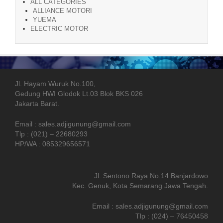
ALL CATEGORIES
ALLIANCE MOTORI
YUEMA
ELECTRIC MOTOR
Jl. Hayam Wuruk No.100,
Gedung HWI Glodok Lt.03 Blok BKS 026
Jakarta Barat.
Email : sales.adjigunung@gmail.com
Tlp : (021) – 22680293
HP/WA : 085329656571
Jl. Sentono Raya No.14 Banjardowo
Kec. Genuk, Kota Semarang Jawa Tengah.
Email : sales.adjigunung@gmail.com
Tlp : (024) – 76450458