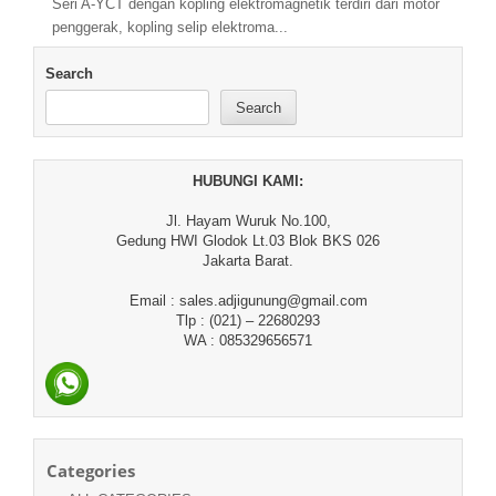
Seri A-YCT dengan kopling elektromagnetik terdiri dari motor
penggerak, kopling selip elektroma...
Search
Search
HUBUNGI KAMI:
Jl. Hayam Wuruk No.100,
Gedung HWI Glodok Lt.03 Blok BKS 026
Jakarta Barat.
Email : sales.adjigunung@gmail.com
Tlp : (021) – 22680293
WA : 085329656571
Categories