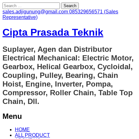
Search
for:
sales.adjigunung@gmail.com
085329656571 (Sales
Representative)
Cipta Prasada Teknik
Suplayer, Agen dan Distributor
Electrical Mechanical: Electric Motor,
Gearbox, Helical Gearbox, Cycloidal,
Coupling, Pulley, Bearing, Chain
Hoist, Engine, Inverter, Pompa,
Compressor, Roller Chain, Table Top
Chain, Dll.
Menu
Skip
HOME
to
ALL PRODUCT