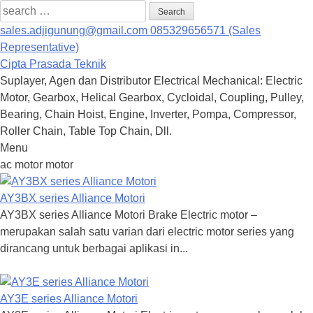
Search
for:
sales.adjigunung@gmail.com
085329656571 (Sales
Representative)
Cipta Prasada Teknik
Suplayer, Agen dan Distributor Electrical Mechanical: Electric
Motor, Gearbox, Helical Gearbox, Cycloidal, Coupling, Pulley,
Bearing, Chain Hoist, Engine, Inverter, Pompa, Compressor,
Roller Chain, Table Top Chain, Dll.
Menu
Skip
ac motor motor
to
content
AY3BX series Alliance Motori
AY3BX series Alliance Motori Brake Electric motor –
merupakan salah satu varian dari electric motor series yang
dirancang untuk berbagai aplikasi in...
AY3E series Alliance Motori