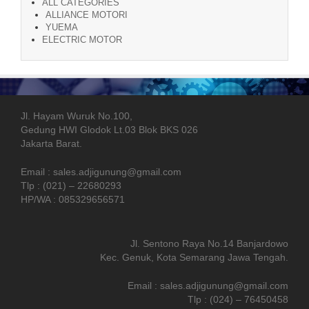
ALL CATEGORIES
ALLIANCE MOTORI
YUEMA
ELECTRIC MOTOR
Jl. Hayam Wuruk No.100,
Gedung HWI Glodok Lt.03 Blok BKS 026
Jakarta Barat.
Email : sales.adjigunung@gmail.com
Tlp : (021) – 22680293
HP/WA : 085329656571
Jl. Sentono Raya No.14 Banjardowo
Kec. Genuk, Kota Semarang Jawa Tengah.
Email : sales.adjigunung@gmail.com
Tlp : (024) – 76450458