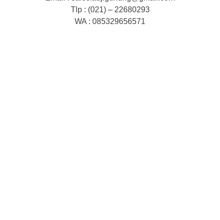
Tlp : (021) – 22680293
WA : 085329656571