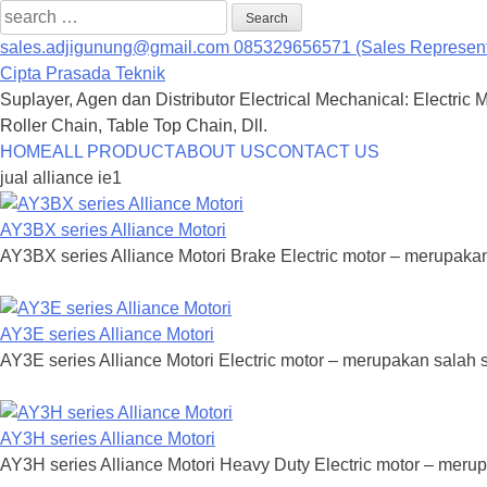
Search
for:
sales.adjigunung@gmail.com
085329656571 (Sales Represent
Cipta Prasada Teknik
Suplayer, Agen dan Distributor Electrical Mechanical: Electric 
Roller Chain, Table Top Chain, Dll.
Skip
HOME
ALL PRODUCT
ABOUT US
CONTACT US
to
jual alliance ie1
content
AY3BX series Alliance Motori
AY3BX series Alliance Motori Brake Electric motor – merupakan s
AY3E series Alliance Motori
AY3E series Alliance Motori Electric motor – merupakan salah sa
AY3H series Alliance Motori
AY3H series Alliance Motori Heavy Duty Electric motor – merupa