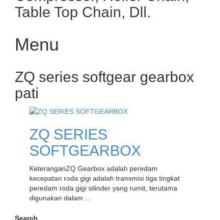
Table Top Chain, Dll.
Menu
Skip
ZQ series softgear gearbox
to
content
pati
ZQ SERIES
SOFTGEARBOX
KeteranganZQ Gearbox adalah peredam
kecepatan roda gigi adalah transmisi tiga tingkat
peredam roda gigi silinder yang rumit, terutama
digunakan dalam ...
Search