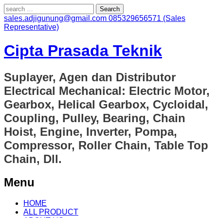
Search
for:
sales.adjigunung@gmail.com
085329656571 (Sales
Representative)
Cipta Prasada Teknik
Suplayer, Agen dan Distributor
Electrical Mechanical: Electric Motor,
Gearbox, Helical Gearbox, Cycloidal,
Coupling, Pulley, Bearing, Chain
Hoist, Engine, Inverter, Pompa,
Compressor, Roller Chain, Table Top
Chain, Dll.
Menu
Skip
HOME
to
ALL PRODUCT