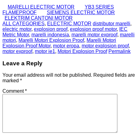
MARELLI ELECTRIC MOTOR
YB3 SERIES
FLAMEPROOF
SIEMENS ELECTRIC MOTOR
ELEKTRIM CANTONI MOTOR
ALL CATEGORIES
,
ELECTRIC MOTOR
distributor marelli
,
electric motor
,
explosion proof
,
explosion proof motor
,
IEC
Metric Motor
,
marelli indonesia
,
marelli motor exproof
,
marelli
motori
,
Marelli Motori Explosion Proof
,
Marelli Motori
Explosion Proof Motor
,
motor eropa
,
motor explosion proof
,
motor exproof
,
motor ie1
,
Motori Explosion Proof
Permalink
Leave a Reply
Your email address will not be published.
Required fields are
marked
*
Comment
*